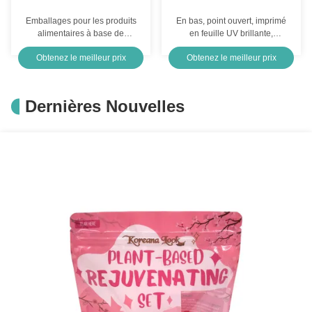
Emballages pour les produits
En bas, point ouvert, imprimé
alimentaires à base de
en feuille UV brillante,
gomme à bonbons
recouvert de plaque plat 1g,
Obtenez le meilleur prix
Obtenez le meilleur prix
Mylar personnalisé avec trou
suspendu pour les biscuits à
base d'herbe
Dernières Nouvelles