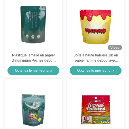
Video
Plastique lamellé en papier
Boîte à haute barrière 1lb en
d'aluminium Poches debout
papier laminé debout avec
personnalisées pour les
fermeture à glissière pour
Obtenez le meilleur prix
Obtenez le meilleur prix
feuilles de thé en vrac
emballage alimentaire à
base de biscuits