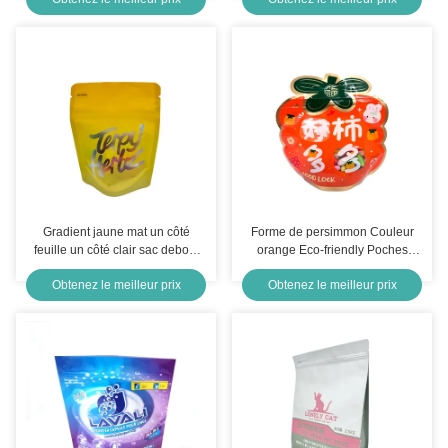
dessin animé spécial
Gradient jaune mat un côté
Forme de persimmon Couleur
feuille un côté clair sac debout
orange Eco-friendly Poches
3,5 G Weedwith fermeture éclair
debout Fermeture à glissière
Obtenez le meilleur prix
Obtenez le meilleur prix
à l' épreuve des enfants
Sacs haut avec fenêtre
transparente pour la nourriture