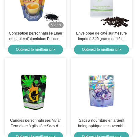
Video
Conception personnalisée Liner
Enveloppe de café sur mesure
en papier d'aluminium Pouches
imprimé 340 grammes 12 oz
de thé debout Emballage pour
blanc mat bas plat avec
Obtenez le meilleur prix
Obtenez le meilleur prix
les feuilles de thé fraîches
soupape avant déchirure hors
fermeture à glissière
Candies personnalisées Mylar
Sacs à nourriture en argent
Fermeture à glissière Sacs de
holographique recouvreable
rangement
debout Mylar 3.5g motif de
Obtenez le meilleur prix
Obtenez le meilleur prix