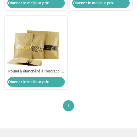
Obtenez le meilleur prix
Obtenez le meilleur prix
Flat Poche avec fermeture à
glissière arrière marron
Poulet à étanchéité à l'odorat plat
3 côtés avec fenêtre transparente
Obtenez le meilleur prix
avec fermeture à glissière pour les
noix sèches
1