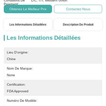
Conditions De
L/C, T/T, Western Union
Paiement:
Obtenez Le Meilleur Prix
Contactez-Nous
Les Informations Détaillées
Description De Produit
Les Informations Détaillées
Lieu D'origine:
Chine
Nom De Marque:
None
Certification:
FDA Approved
Numéro De Modèle: